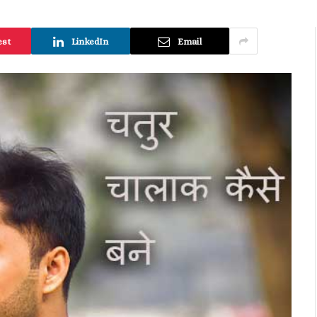
est
LinkedIn
Email