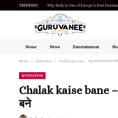
TRENDING
Why Sicily Is One of Europe’s Best Destinat
Home
News
Entertainment
Hea
»
»
Home
motivation
Chalak kaise bane – चतुर चालाक कैसे बने तरीके
MOTIVATION
Chalak kaise bane – च
बने