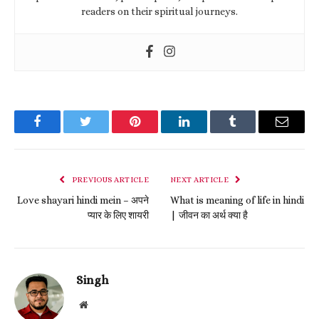
readers on their spiritual journeys.
Facebook
Twitter
Pinterest
LinkedIn
Tumblr
Email
PREVIOUS ARTICLE
NEXT ARTICLE
Love shayari hindi mein – अपने
What is meaning of life in hindi
प्यार के लिए शायरी
| जीवन का अर्थ क्या है
Singh
Website