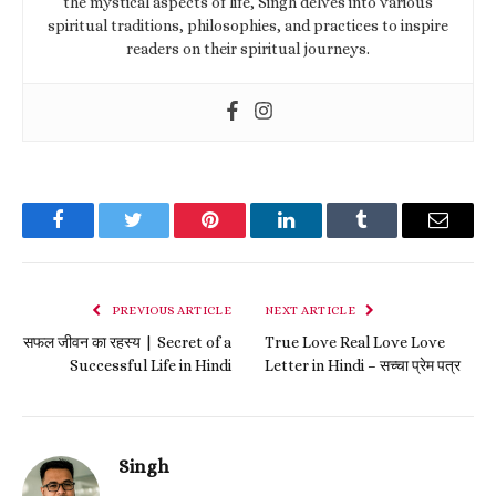
the mystical aspects of life, Singh delves into various
spiritual traditions, philosophies, and practices to inspire
readers on their spiritual journeys.
Facebook
Twitter
Pinterest
LinkedIn
Tumblr
Email
PREVIOUS ARTICLE
NEXT ARTICLE
सफल जीवन का रहस्य | Secret of a
True Love Real Love Love
Successful Life in Hindi
Letter in Hindi – सच्चा प्रेम पत्र
Singh