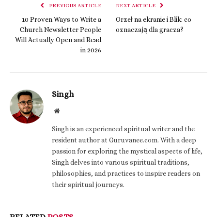
PREVIOUS ARTICLE
NEXT ARTICLE
10 Proven Ways to Write a
Orzeł na ekranie i Blik: co
Church Newsletter People
oznaczają dla gracza?
Will Actually Open and Read
in 2026
Singh
Website
Singh is an experienced spiritual writer and the
resident author at Guruvanee.com. With a deep
passion for exploring the mystical aspects of life,
Singh delves into various spiritual traditions,
philosophies, and practices to inspire readers on
their spiritual journeys.