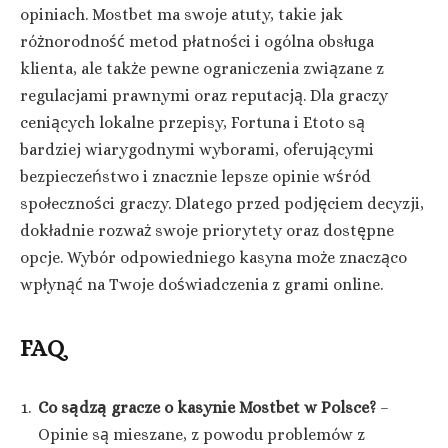
opiniach. Mostbet ma swoje atuty, takie jak
różnorodność metod płatności i ogólna obsługa
klienta, ale także pewne ograniczenia związane z
regulacjami prawnymi oraz reputacją. Dla graczy
ceniących lokalne przepisy, Fortuna i Etoto są
bardziej wiarygodnymi wyborami, oferującymi
bezpieczeństwo i znacznie lepsze opinie wśród
społeczności graczy. Dlatego przed podjęciem decyzji,
dokładnie rozważ swoje priorytety oraz dostępne
opcje. Wybór odpowiedniego kasyna może znacząco
wpłynąć na Twoje doświadczenia z grami online.
FAQ
Co sądzą gracze o kasynie Mostbet w Polsce?
–
Opinie są mieszane, z powodu problemów z