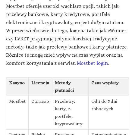
Mostbet oferuje szeroki wachlarz opcji, takich jak
przelewy bankowe, karty kredytowe, portfele
elektroniczne i kryptowaluty, co jest dużym atutem.
W przeciwieństwie do tego, kasyna takie jak eWinner
czy LVBET przyjmują jedynie bardziej tradycyjne
metody, takie jak przelewy bankowe i karty płatnicze.
Różnice te mogą mieć wpływ na czas wypłat oraz na
komfort korzystania z serwisu
Mostbet login
.
Kasyno
Licencja
Metody
Czas wypłaty
płatności
Mostbet
Curacao
Przelewy,
Od 1 do 5 dni
karty, e-
roboczych
portfele,
kryptowaluty
Fortuna
Polska
Przelewy,
Natychmiastowa