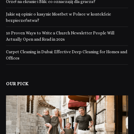
Orzeł na ekranie i Blik: co oznaczają dla gracza?
Jakie są opinie o kasynie Mostbet w Polsce w kontekście
bezpieczeństwa?
10 Proven Ways to Write a Church Newsletter People Will
Actually Open and Read in 2026
Carpet Cleaning in Dubai: Effective Deep Cleaning for Homes and
Offices
OUR PICK