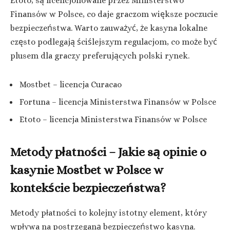
Etoto, są licencjonowane przez Ministerstwo
Finansów w Polsce, co daje graczom większe poczucie
bezpieczeństwa. Warto zauważyć, że kasyna lokalne
często podlegają ściślejszym regulacjom, co może być
plusem dla graczy preferujących polski rynek.
Mostbet – licencja Curacao
Fortuna – licencja Ministerstwa Finansów w Polsce
Etoto – licencja Ministerstwa Finansów w Polsce
Metody płatności – Jakie są opinie o
kasynie Mostbet w Polsce w
kontekście bezpieczeństwa?
Metody płatności to kolejny istotny element, który
wpływa na postrzeganą bezpieczeństwo kasyna.