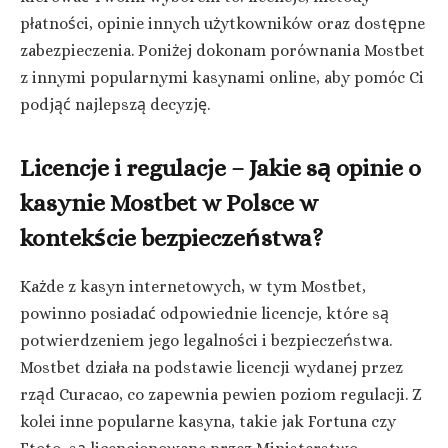
płatności, opinie innych użytkowników oraz dostępne
zabezpieczenia. Poniżej dokonam porównania Mostbet
z innymi popularnymi kasynami online, aby pomóc Ci
podjąć najlepszą decyzję.
Licencje i regulacje – Jakie są opinie o
kasynie Mostbet w Polsce w
kontekście bezpieczeństwa?
Każde z kasyn internetowych, w tym Mostbet,
powinno posiadać odpowiednie licencje, które są
potwierdzeniem jego legalności i bezpieczeństwa.
Mostbet działa na podstawie licencji wydanej przez
rząd Curacao, co zapewnia pewien poziom regulacji. Z
kolei inne popularne kasyna, takie jak Fortuna czy