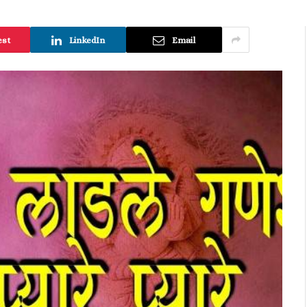
est
LinkedIn
Email