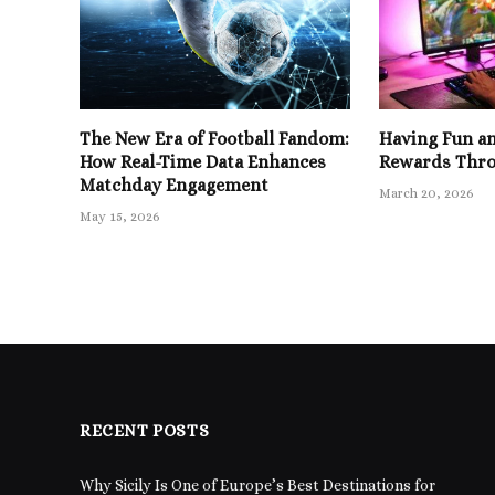
The New Era of Football Fandom:
Having Fun a
How Real-Time Data Enhances
Rewards Thro
Matchday Engagement
March 20, 2026
May 15, 2026
RECENT POSTS
Why Sicily Is One of Europe’s Best Destinations for