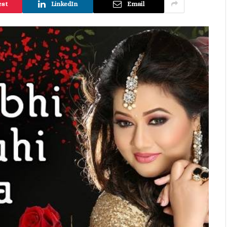
est
LinkedIn
Email