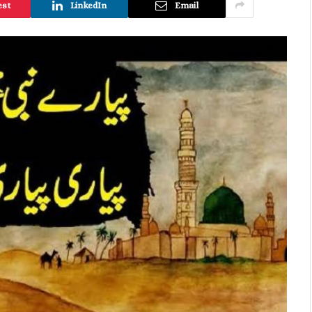
est
LinkedIn
Email