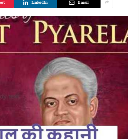
est
LinkedIn
Email