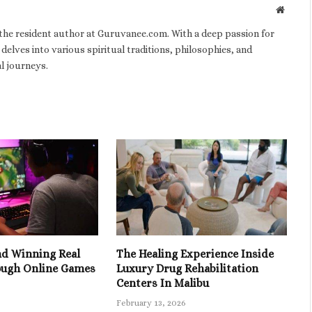
Websit
d the resident author at Guruvanee.com. With a deep passion for
 delves into various spiritual traditions, philosophies, and
al journeys.
nd Winning Real
The Healing Experience Inside
ugh Online Games
Luxury Drug Rehabilitation
Centers In Malibu
February 13, 2026