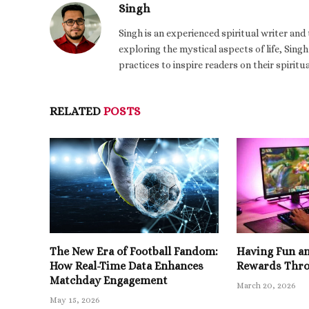
Singh
Singh is an experienced spiritual writer an
exploring the mystical aspects of life, Singh
practices to inspire readers on their spiritu
RELATED
POSTS
The New Era of Football Fandom:
Having Fun a
How Real-Time Data Enhances
Rewards Thro
Matchday Engagement
March 20, 2026
May 15, 2026