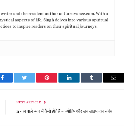
l writer and the resident author at Guruvanee.com. With a
stical aspects of life, Singh delves into various spiritual
ctices to inspire readers on their spiritual journeys.
Facebook
Twitter
Pinterest
LinkedIn
Tumblr
Email
NEXT ARTICLE
n नाम वाले प्यार में कैसे होते हैं – ज्योतिष और लव लाइफ का संबंध