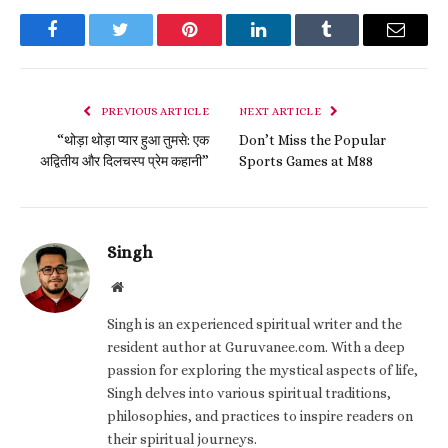
Facebook
Twitter
Pinterest
LinkedIn
Tumblr
Email
PREVIOUS ARTICLE
NEXT ARTICLE
“थोड़ा थोड़ा प्यार हुआ तुमसे: एक
Don’t Miss the Popular
अद्वितीय और दिलचस्प प्रेम कहानी”
Sports Games at M88
Singh
Website
Singh is an experienced spiritual writer and the
resident author at Guruvanee.com. With a deep
passion for exploring the mystical aspects of life,
Singh delves into various spiritual traditions,
philosophies, and practices to inspire readers on
their spiritual journeys.