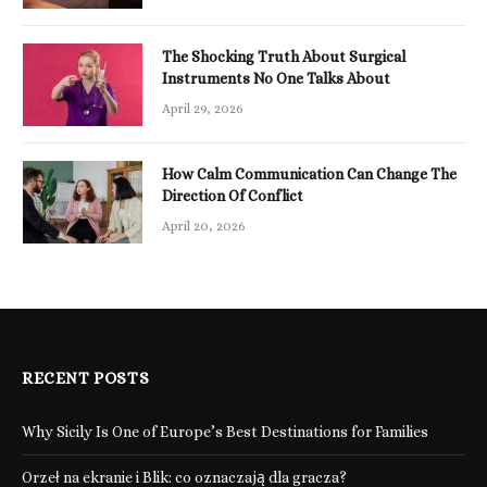
The Shocking Truth About Surgical
Instruments No One Talks About
April 29, 2026
How Calm Communication Can Change The
Direction Of Conflict
April 20, 2026
RECENT POSTS
Why Sicily Is One of Europe’s Best Destinations for Families
Orzeł na ekranie i Blik: co oznaczają dla gracza?