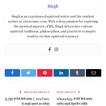
Singh
Singh is an experienced spiritual writer and the resident
author at Guruvanee.com. With a deep passion for exploring
the mystical aspects of life, Singh delves into various
spiritual traditions, philosophies, and practices to inspire
readers on their spiritual journeys.
Facebook
Twitter
Pinterest
LinkedIn
Tumblr
Email
PREVIOUS ARTICLE
NEXT ARTICLE
यू ट्यूब से पैसे कैसे कमाए | YouTube
WhatsApp से पैसे कैसे कमाए –
से लाखो कमाने का तरीका
जानिए सबसे बेहतरीन तरीके