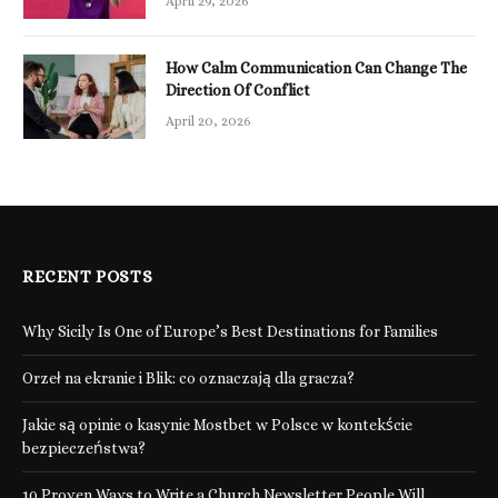
April 29, 2026
How Calm Communication Can Change The
Direction Of Conflict
April 20, 2026
RECENT POSTS
Why Sicily Is One of Europe’s Best Destinations for Families
Orzeł na ekranie i Blik: co oznaczają dla gracza?
Jakie są opinie o kasynie Mostbet w Polsce w kontekście
bezpieczeństwa?
10 Proven Ways to Write a Church Newsletter People Will