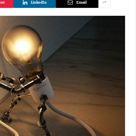
est
LinkedIn
Email