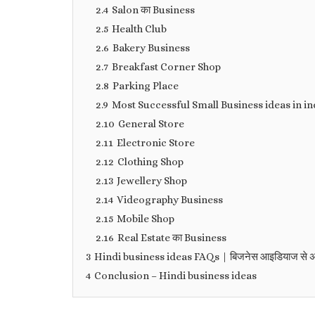
2.4
Salon का Business
2.5
Health Club
2.6
Bakery Business
2.7
Breakfast Corner Shop
2.8
Parking Place
2.9
Most Successful Small Business ideas in india
2.10
General Store
2.11
Electronic Store
2.12
Clothing Shop
2.13
Jewellery Shop
2.14
Videography Business
2.15
Mobile Shop
2.16
Real Estate का Business
3
Hindi business ideas FAQs | बिजनेस आइडियाज से अक्सर
4
Conclusion – Hindi business ideas