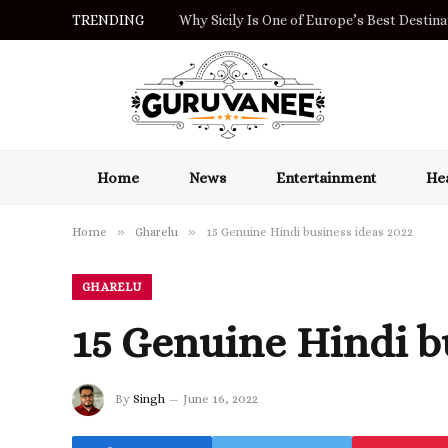
TRENDING
Why Sicily Is One of Europe’s Best Destinat
Home
News
Entertainment
Hea
»
»
Home
Gharelu
15 Genuine Hindi business ideas 2022
GHARELU
15 Genuine Hindi b
By
Singh
June 16, 2022