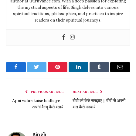
author at Guruvanee.com. With a deep passion for exploring
the mystical aspects of life, Singh delves into various
spiritual traditions, philosophies, and practices to inspire
readers on their spiritual journeys.
Facebook
Twitter
Pinterest
LinkedIn
Tumblr
Email
PREVIOUS ARTICLE
NEXT ARTICLE
Apni value kaise badhaye –
बीवी को कैसे समझाए | बीवी से अपनी
अपनी वैल्यू कैसे बढ़ाये
बात कैसे मनवाये
Singh